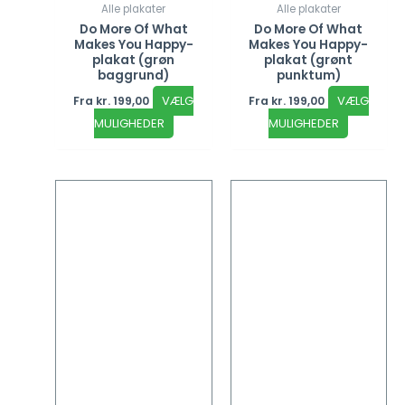
Alle plakater
Alle plakater
Do More Of What
Do More Of What
Makes You Happy-
Makes You Happy-
plakat (grøn
plakat (grønt
baggrund)
punktum)
VÆLG
VÆLG
Fra
kr.
199,00
Fra
kr.
199,00
MULIGHEDER
MULIGHEDER
Dette
Dette
vare
vare
har
har
flere
flere
varianter.
varianter
Mulighederne
Mulighed
kan
kan
vælges
vælges
på
på
varesiden
vareside