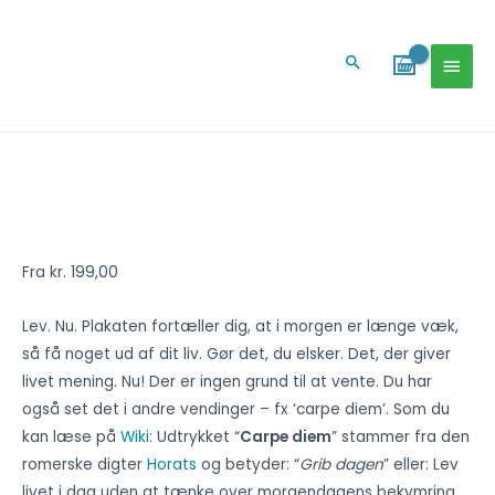
Gå
HOV
til
Søg
indholdet
Lev
nu-
plakat
(grøn)
Fra
kr.
199,00
antal
Lev. Nu. Plakaten fortæller dig, at i morgen er længe væk,
så få noget ud af dit liv. Gør det, du elsker. Det, der giver
livet mening. Nu! Der er ingen grund til at vente. Du har
også set det i andre vendinger – fx ‘carpe diem’. Som du
kan læse på
Wiki
: Udtrykket “
Carpe diem
” stammer fra den
romerske digter
Horats
og betyder: “
Grib dagen
” eller: Lev
livet i dag uden at tænke over morgendagens bekymring.