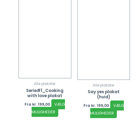
vælges
vælges
på
på
varesiden
vareside
Alle plakater
Alle plakater
Serie#1_Cooking
Say yes plakat
with love plakat
(hvid)
VÆLG
Fra
kr.
199,00
VÆLG
Fra
kr.
199,00
MULIGHEDER
MULIGHEDER