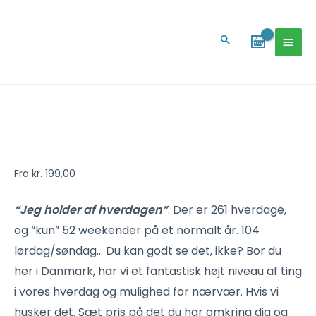
Gå
HOV
til
Søg
indholdet
Hverdagen-
plakat
(blå)
antal
Fra
kr.
199,00
“Jeg holder af hverdagen”
. Der er 261 hverdage,
og “kun” 52 weekender på et normalt år. 104
lørdag/søndag… Du kan godt se det, ikke? Bor du
her i Danmark, har vi et fantastisk højt niveau af ting
i vores hverdag og mulighed for nærvær. Hvis vi
husker det. Sæt pris på det du har omkring dig og