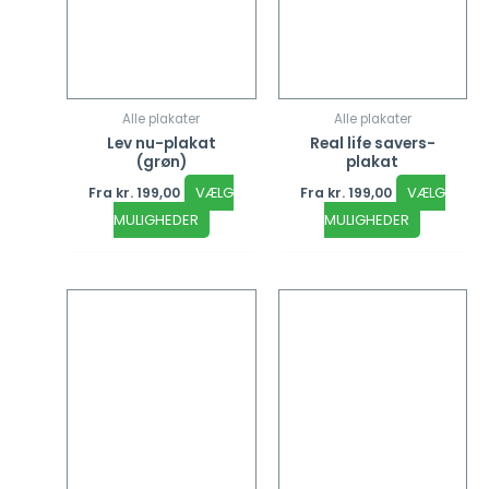
Alle plakater
Alle plakater
Lev nu-plakat
Real life savers-
(grøn)
plakat
VÆLG
VÆLG
Fra
kr.
199,00
Fra
kr.
199,00
MULIGHEDER
MULIGHEDER
Dette
Dette
vare
vare
har
har
flere
flere
varianter.
varianter
Mulighederne
Mulighed
kan
kan