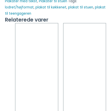
Plakater med tekst
,
Plakater til stuen
Tags:
lodret/højformat
,
plakat til køkkenet
,
plakat til stuen
,
plakat
til teengageren
Relaterede varer
Dette
Dette
vare
vare
har
har
flere
flere
varianter.
varianter
Mulighederne
Mulighed
kan
kan
vælges
vælges
på
på
varesiden
vareside