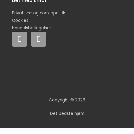
Det med småt
Privatlivs- og cookiepolitik
Cookies
Handelsbetingelser
F
I
a
n
c
s
e
t
b
a
o
g
o
r
k
a
m
Copyright © 2026
Det bedste hjem