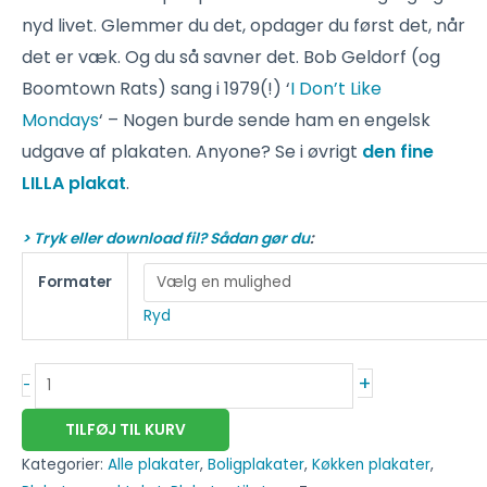
nyd livet. Glemmer du det, opdager du først det, når
det er væk. Og du så savner det. Bob Geldorf (og
Boomtown Rats) sang i 1979(!) ‘
I Don’t Like
Mondays
‘ – Nogen burde sende ham en engelsk
udgave af plakaten. Anyone? Se i øvrigt
den fine
LILLA plakat
.
> Tryk eller download fil? Sådan gør du
:
Formater
Ryd
+
-
TILFØJ TIL KURV
Kategorier:
Alle plakater
,
Boligplakater
,
Køkken plakater
,