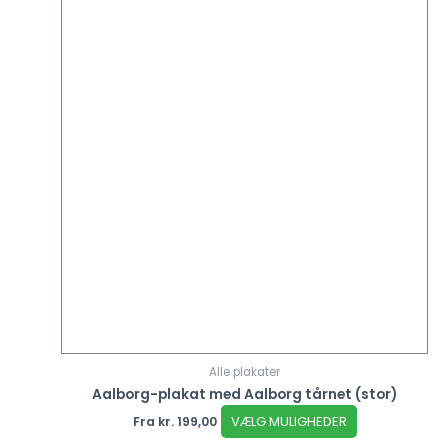
Alle plakater
Aalborg-plakat med Aalborg tårnet (stor)
VÆLG MULIGHEDER
Fra
kr.
199,00