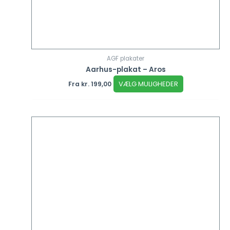
AGF plakater
Aarhus-plakat – Aros
VÆLG MULIGHEDER
Fra
kr.
199,00
Dette
vare
har
flere
varianter.
Mulighederne
kan
vælges
på