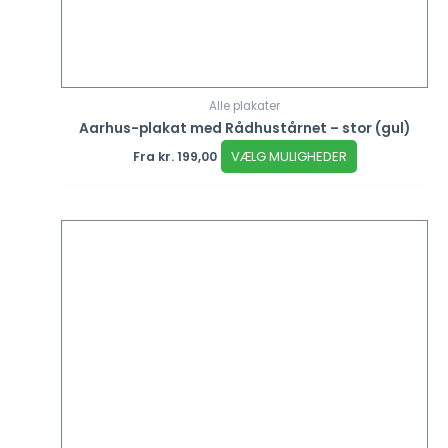
Alle plakater
Aarhus-plakat med Rådhustårnet – stor (gul)
VÆLG MULIGHEDER
Fra
kr.
199,00
Dette
vare
har
flere
varianter.
Mulighederne
kan
vælges
på