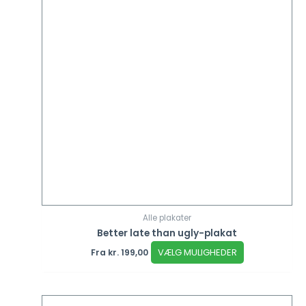
Alle plakater
Better late than ugly-plakat
VÆLG MULIGHEDER
Fra
kr.
199,00
Dette