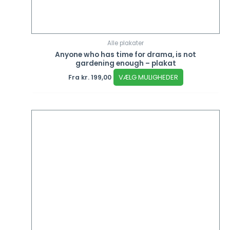
Alle plakater
Anyone who has time for drama, is not
gardening enough – plakat
VÆLG MULIGHEDER
Fra
kr.
199,00
Dette
vare
har
flere
varianter.
Mulighederne
kan
vælges
på