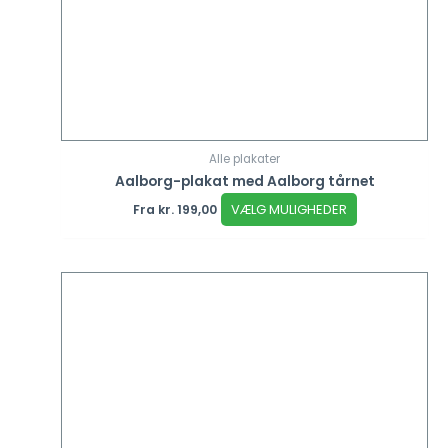
Alle plakater
Aalborg-plakat med Aalborg tårnet
VÆLG MULIGHEDER
Fra
kr.
199,00
Dette
vare
har
flere
varianter.
Mulighederne
kan