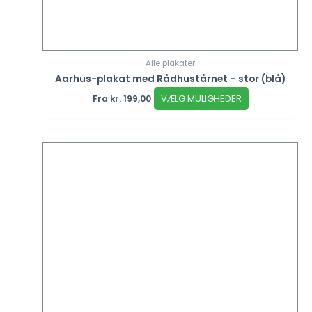
Alle plakater
Aarhus-plakat med Rådhustårnet – stor (blå)
VÆLG MULIGHEDER
Fra
kr.
199,00
Dette
vare
har
flere
varianter.
Mulighederne
kan
vælges
på
varesiden