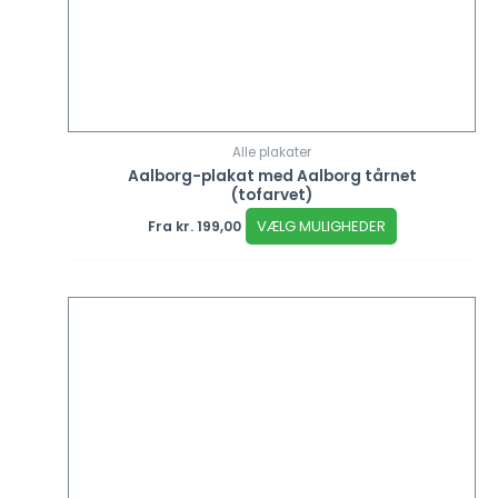
Alle plakater
Aalborg-plakat med Aalborg tårnet
(tofarvet)
VÆLG MULIGHEDER
Fra
kr.
199,00
Dette
vare
har
flere
varianter.
Mulighederne
kan