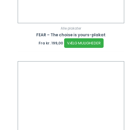
Alle plakater
FEAR – The choise is yours-plakat
VÆLG MULIGHEDER
Fra
kr.
199,00
Dette
vare
har
flere
varianter.
Mulighederne
kan
vælges
på
varesiden