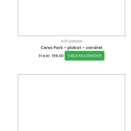
AGF plakater
Ceres Park – plakat – vandret
VÆLG MULIGHEDER
Fra
kr.
199,00
Dette
vare
har
flere
varianter.
Mulighederne
kan
vælges