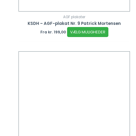
AGF plakater
KSDH – AGF-plakat Nr. 9 Patrick Mortensen
VÆLG MULIGHEDER
Fra
kr.
199,00
Dette
vare
har
flere
varianter.
Mulighederne
kan
vælges
på
varesiden