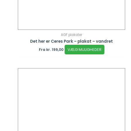
AGF plakater
Det her er Ceres Park – plakat – vandret
VÆLG MULIGHEDER
Fra
kr.
199,00
Dette
vare
har
flere
varianter.
Mulighederne
kan
vælges
på