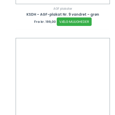
AGF plakater
KSDH – AGF-plakat Nr. 9 vandret – grøn
VÆLG MULIGHEDER
Fra
kr.
199,00
Dette
vare
har
flere
varianter.
Mulighederne
kan
vælges
på
varesiden