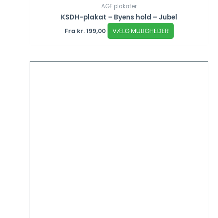
AGF plakater
KSDH-plakat – Byens hold – Jubel
VÆLG MULIGHEDER
Fra
kr.
199,00
Dette
vare
har
flere
varianter.
Mulighederne
kan
vælges
på
varesiden