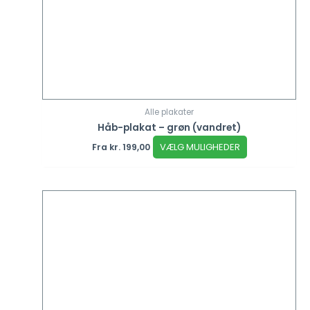
Alle plakater
Håb-plakat – grøn (vandret)
VÆLG MULIGHEDER
Fra
kr.
199,00
Dette
vare
har
flere
varianter.
Mulighederne
kan