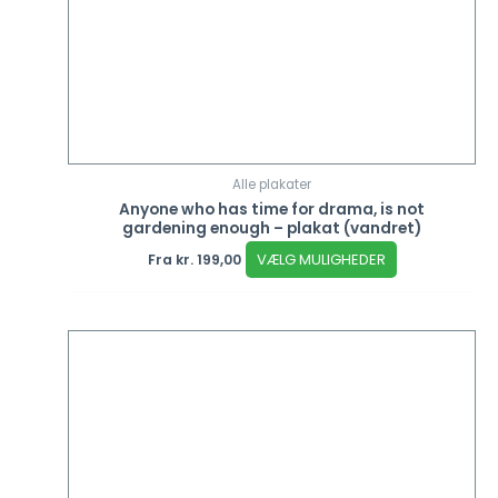
Alle plakater
Anyone who has time for drama, is not
gardening enough – plakat (vandret)
VÆLG MULIGHEDER
Fra
kr.
199,00
Dette
vare
har
flere
varianter.
Mulighederne