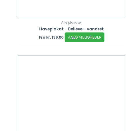
Alle plakater
Haveplakat – Believe – vandret
VÆLG MULIGHEDER
Fra
kr.
199,00
Dette
vare
har
flere
varianter.
Mulighederne
kan
vælges
på
varesiden