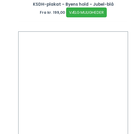
KSDH-plakat – Byens hold – Jubel-blå
VÆLG MULIGHEDER
Fra
kr.
199,00
Dette
vare
har
flere
varianter.
Mulighederne
kan
vælges
på
varesiden