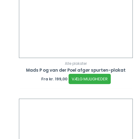
Alle plakater
Mads P og van der Poel afgør spurten-plakat
VÆLG MULIGHEDER
Fra
kr.
199,00
Dette
vare
har
flere
varianter.