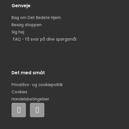
Genveje
Bag om Det Bedste Hjem
Besøg shoppen
Sig hej
FAQ - få svar på dine spørgsmål
Det med småt
Privatlivs- og cookiepolitik
Cookies
Handelsbetingelser
F
I
a
n
c
s
e
t