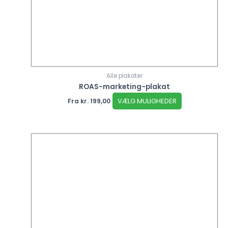
Alle plakater
ROAS-marketing-plakat
VÆLG MULIGHEDER
Fra
kr.
199,00
Dette
vare
har
flere
varianter.
Mulighederne
kan