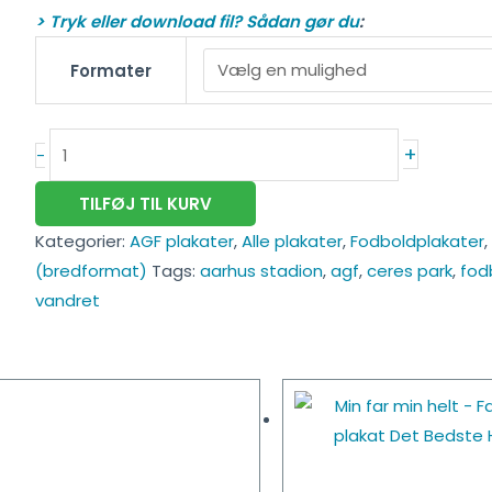
> Tryk eller download fil? Sådan gør du
:
Formater
+
-
TILFØJ TIL KURV
Kategorier:
AGF plakater
,
Alle plakater
,
Fodboldplakater
,
(bredformat)
Tags:
aarhus stadion
,
agf
,
ceres park
,
fod
vandret
Dette
vare
har
flere