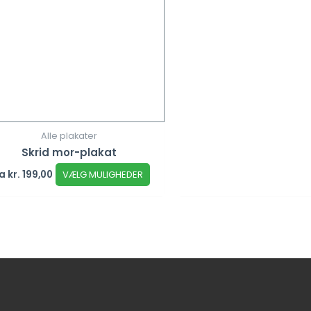
Alle plakater
Skrid mor-plakat
ra
kr.
199,00
VÆLG MULIGHEDER