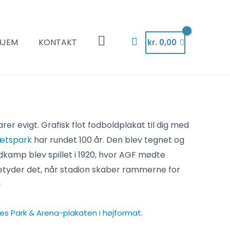
Søg
HJEM
KONTAKT
kr.
0,00
rer evigt. Grafisk flot fodboldplakat til dig med
rætspark
har rundet 100 år. Den blev tegnet og
ldkamp blev spillet i 1920, hvor AGF mødte
betyder det, når stadion skaber rammerne for

es Park & Arena-plakaten i højformat
.