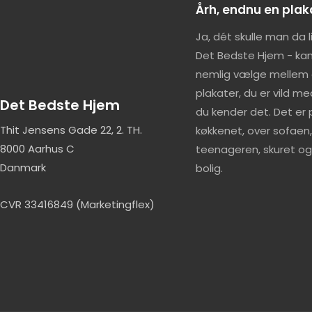
Årh, endnu en pla
Ja, dét skulle man da 
Det Bedste Hjem - kan
nemlig vælge mellem
plakater, du er vild me
Det Bedste Hjem
du kender det. Det er p
Thit Jensens Gade 22, 2. TH.
køkkenet, over sofaen, t
8000 Aarhus C
teenageren, skuret og 
Danmark
bolig.
CVR 33416849 (Marketingflex)