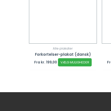
Alle plakater
Forkortelser-plakat (dansk)
Fra
kr.
199,00
VÆLG MULIGHEDER
F