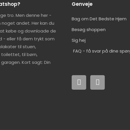
katshop?
Genveje
lige tro. Men denne her -
Bag om Det Bedste Hjem
 noget andet. Her kan du
Besøg shoppen
 at købe og downloade de
d - eller få dem trykt som
Sig hej
lakater til stuen,
FAQ - få svar på dine spø
oilettet, til børn,
garagen. Kort sagt: Din
F
I
a
n
c
s
e
t
b
a
o
g
o
r
k
a