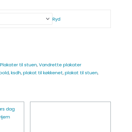
Ryd
Plakater til stuen
,
Vandrette plakater
bold
,
ksdh
,
plakat til køkkenet
,
plakat til stuen
,
Dette
Dette
vare
vare
har
har
flere
flere