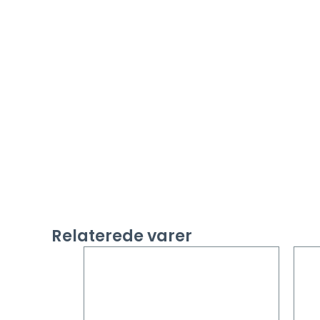
Relaterede varer
Dette
vare
har
flere