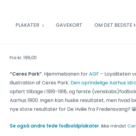
PLAKATER
GAVEKORT
OM DET BEDSTE 
Ceres
Fra
kr.
199,00
Park
-
“Ceres Park”
. Hjemmebanen for
AGF
– Loyaliteten va
plakat
illustration af Ceres Park.
Den oprindelige Aarhus Id
-
opført tilbage i 1916-1918, og første (venskabs)fodbo
vandret
Aarhus 1900. Ingen kan huske resultatet, men hvad 
antal
nye store resultater for De Hviiie fra Fredensvang? 
Se også andre fede fodboldplakater
. Ikke mindst
Cer