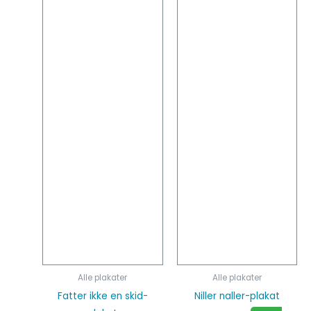
flere
flere
varianter.
varianter
Mulighederne
Mulighed
kan
kan
vælges
vælges
på
på
varesiden
vareside
Alle plakater
Alle plakater
Fatter ikke en skid-
Niller naller-plakat