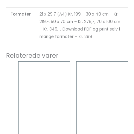
Formater
21 x 29,7 (A4) Kr. 199,-, 30 x 40 cm – Kr.
219,-, 50 x 70 cm – Kr. 279,-, 70 x 100 cm
– Kr. 349,-, Download PDF og print selv i
mange formater – kr. 299
Relaterede varer
Dette
Dette
vare
vare
har
har
flere
flere
varianter.
varianter
Mulighederne
Mulighed
kan
kan
vælges
vælges
på
på
varesiden
vareside