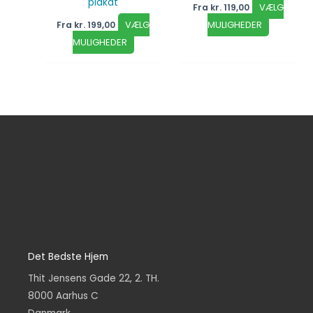
plakat
VÆLG
Fra
kr.
119,00
VÆLG
MULIGHEDER
Fra
kr.
199,00
MULIGHEDER
Det Bedste Hjem
Thit Jensens Gade 22, 2. TH.
8000 Aarhus C