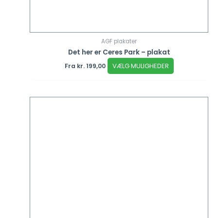
AGF plakater
Det her er Ceres Park – plakat
VÆLG MULIGHEDER
Fra
kr.
199,00
Dette
vare
har
flere
varianter.
Mulighederne
kan
vælges
på
varesiden