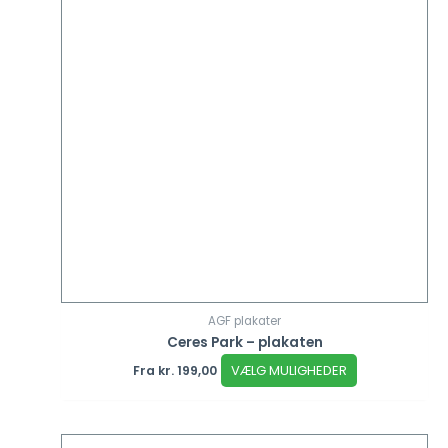
AGF plakater
Ceres Park – plakaten
VÆLG MULIGHEDER
Fra
kr.
199,00
Dette