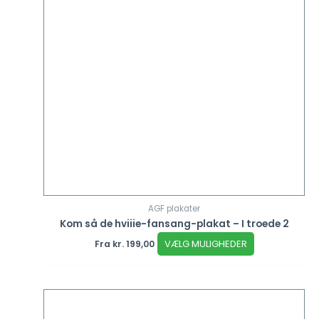
AGF plakater
Kom så de hviiie-fansang-plakat – I troede 2
VÆLG MULIGHEDER
Fra
kr.
199,00
Dette
vare