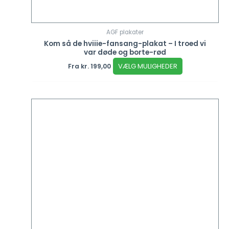
AGF plakater
Kom så de hviiie-fansang-plakat – I troed vi
var døde og borte-rød
VÆLG MULIGHEDER
Fra
kr.
199,00
Dette
vare
har
flere
varianter.
Mulighederne
kan
vælges
på
varesiden