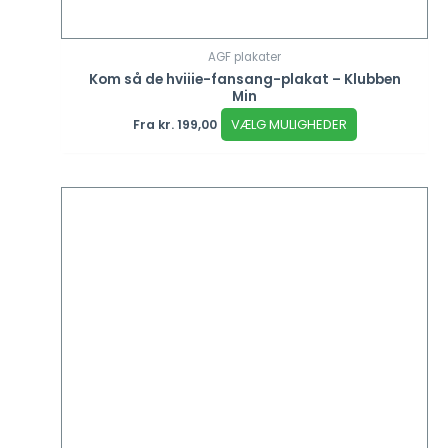
AGF plakater
Kom så de hviiie-fansang-plakat – Klubben
Min
VÆLG MULIGHEDER
Fra
kr.
199,00
Dette
vare
har
flere
varianter.
Mulighederne
kan
vælges
på
varesiden