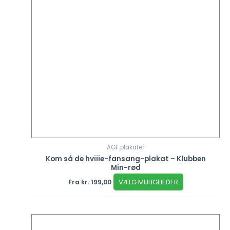
AGF plakater
Kom så de hviiie-fansang-plakat – Klubben
Min-rød
VÆLG MULIGHEDER
Fra
kr.
199,00
Dette