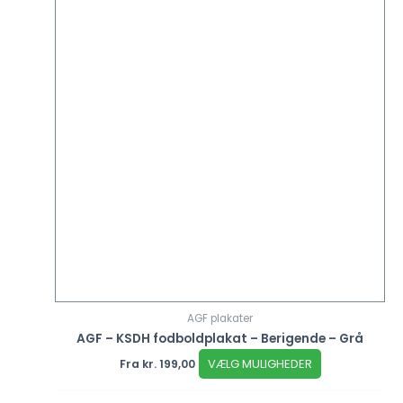
vælges
på
varesiden
AGF plakater
AGF – KSDH fodboldplakat – Berigende – Grå
VÆLG MULIGHEDER
Fra
kr.
199,00