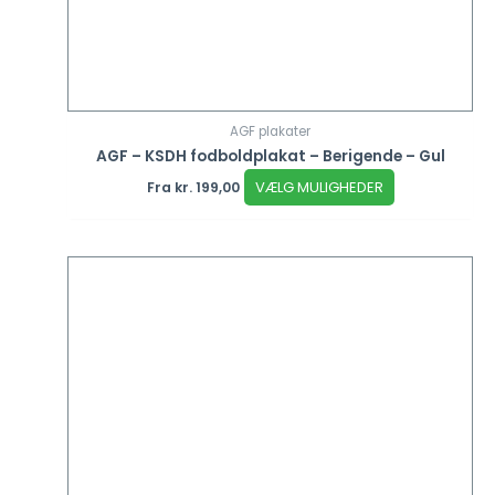
AGF plakater
AGF – KSDH fodboldplakat – Berigende – Gul
VÆLG MULIGHEDER
Fra
kr.
199,00
Dette
vare
har
flere
varianter.
Mulighederne
kan
vælges
på