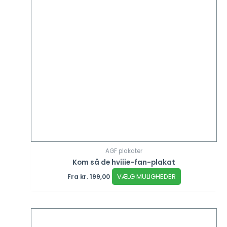
AGF plakater
Kom så de hviiie-fan-plakat
VÆLG MULIGHEDER
Fra
kr.
199,00
Dette
vare