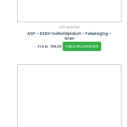
AGF plakater
AGF – KSDH fodboldplakat – Fabelagtig –
Grøn
VÆLG MULIGHEDER
Fra
kr.
199,00
Dette
vare
har
flere
varianter.
Mulighederne
kan
vælges
på