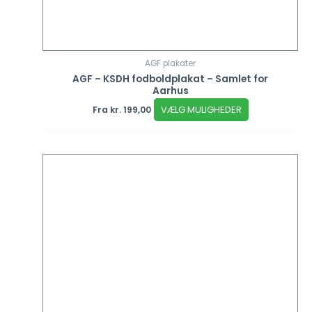
AGF plakater
AGF – KSDH fodboldplakat – Samlet for
Aarhus
VÆLG MULIGHEDER
Fra
kr.
199,00
Dette
vare
har
flere
varianter.
Mulighederne
kan
vælges
på