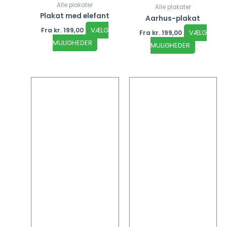
Alle plakater
Alle plakater
Plakat med elefant
Aarhus-plakat
VÆLG
Fra
kr.
199,00
VÆLG
Fra
kr.
199,00
MULIGHEDER
MULIGHEDER
Dette
Dette
vare
vare
har
har
flere
flere
varianter.
varianter
Mulighederne
Mulighed
kan
kan
vælges
vælges
på
på
varesiden
vareside