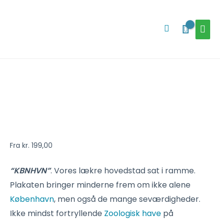
Gå
HOV
til
Søg
indholdet
København-
plakat
med
zoo-
tårnet
(bordeaux)
Fra
kr.
199,00
antal
“KBNHVN”
. Vores lækre hovedstad sat i ramme.
Plakaten bringer minderne frem om ikke alene
København
, men også de mange seværdigheder.
Ikke mindst fortryllende
Zoologisk have
på