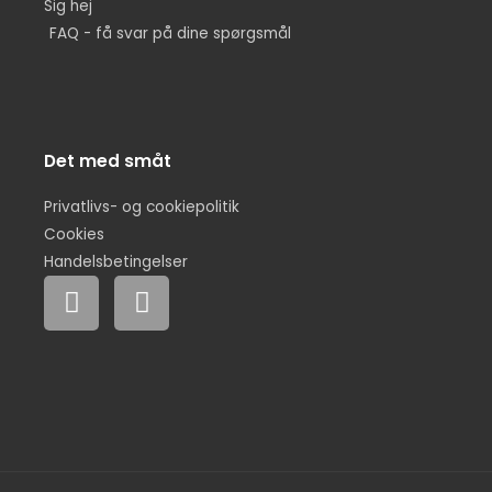
Sig hej
FAQ - få svar på dine spørgsmål
Det med småt
Privatlivs- og cookiepolitik
Cookies
Handelsbetingelser
F
I
a
n
c
s
e
t
b
a
o
g
o
r
k
a