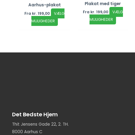
Plakat med tiger
Aarhus-plakat
VÆLG
Fra
kr.
199,00
VÆLG
Fra
kr.
199,00
MULIGHEDER
MULIGHEDER
Det Bedste Hjem
Thit Jensens Gade 22, 2. TH.
8000 Aarhus C