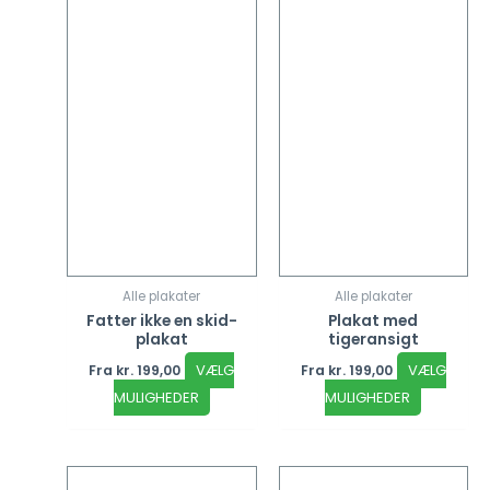
på
på
varesiden
vareside
Alle plakater
Alle plakater
Fatter ikke en skid-
Plakat med
plakat
tigeransigt
VÆLG
VÆLG
Fra
kr.
199,00
Fra
kr.
199,00
MULIGHEDER
MULIGHEDER
Dette
Dette