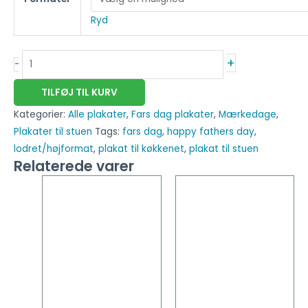
Ryd
+
-
TILFØJ TIL KURV
Kategorier:
Alle plakater
,
Fars dag plakater
,
Mærkedage
,
Plakater til stuen
Tags:
fars dag
,
happy fathers day
,
lodret/højformat
,
plakat til køkkenet
,
plakat til stuen
Relaterede varer
Dette
Dette
vare
vare
har
har
flere
flere
varianter.
varianter
Mulighederne
Mulighed
kan
kan
vælges
vælges