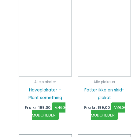
på
på
varesiden
vareside
Alle plakater
Alle plakater
Fatter ikke en skid-
Haveplakater –
plakat
Plant something
VÆLG
VÆLG
Fra
kr.
199,00
Fra
kr.
199,00
MULIGHEDER
MULIGHEDER