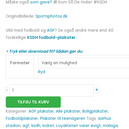
Måske også
som gave?
🎁 Kom Så De Hviiie! #KSDH
Originalbillede:
Sportsphotos.dk
Vild med fodbold og
AGF
? Se også andre mere end 40
forskellige
KSDH fodbold-plakater.
> Tryk eller download fil? Sådan gør du
:
Formater
Ryd
+
-
TILFØJ TIL KURV
Kategorier:
AGF plakater
,
Alle plakater
,
Boligplakater
,
Fodboldplakater
,
Plakater til teenageren
Tags:
aarhus
stadion
,
agf
,
ksdh
,
lodret
,
Loyaliteten varer evigt
,
malaga
,