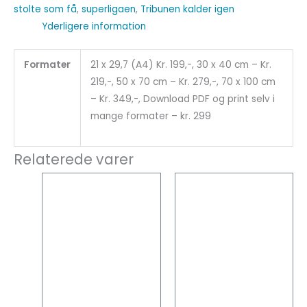
stolte som få
,
superligaen
,
Tribunen kalder igen
Yderligere information
Formater
21 x 29,7 (A4) Kr. 199,-, 30 x 40 cm – Kr.
219,-, 50 x 70 cm – Kr. 279,-, 70 x 100 cm
– Kr. 349,-, Download PDF og print selv i
mange formater – kr. 299
Relaterede varer
Dette
Dette
vare
vare
har
har
flere
flere
varianter.
varianter
Mulighederne
Mulighed
kan
kan
vælges
vælges