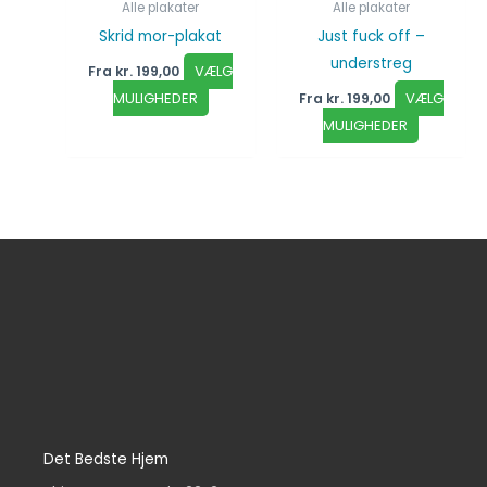
Alle plakater
Alle plakater
Just fuck off –
Skrid mor-plakat
understreg
VÆLG
Fra
kr.
199,00
VÆLG
MULIGHEDER
Fra
kr.
199,00
MULIGHEDER
Det Bedste Hjem