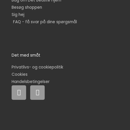
Bag om Det Bedste Hjem
Besøg shoppen
Sig hej
FAQ - få svar på dine spørgsmål
Det med småt
Privatlivs- og cookiepolitik
Cookies
Handelsbetingelser
F
I
a
n
c
s
e
t
b
a
o
g