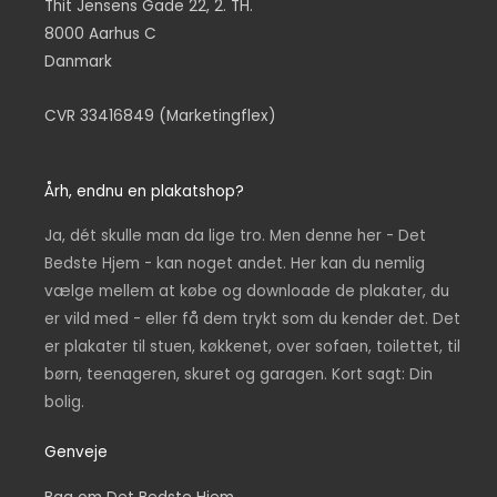
Thit Jensens Gade 22, 2. TH.
8000 Aarhus C
Danmark
CVR 33416849 (Marketingflex)
Årh, endnu en plakatshop?
Ja, dét skulle man da lige tro. Men denne her - Det
Bedste Hjem - kan noget andet. Her kan du nemlig
vælge mellem at købe og downloade de plakater, du
er vild med - eller få dem trykt som du kender det. Det
er plakater til stuen, køkkenet, over sofaen, toilettet, til
børn, teenageren, skuret og garagen. Kort sagt: Din
bolig.
Genveje