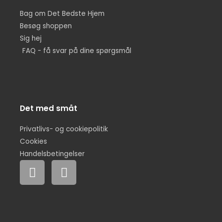
Bag om Det Bedste Hjem
Besøg shoppen
Sig hej
FAQ - få svar på dine spørgsmål
Det med småt
Privatlivs- og cookiepolitik
Cookies
Handelsbetingelser
F
I
a
n
c
s
e
t
b
a