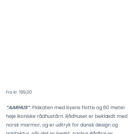
Fra
kr.
199,00
“AARHUS”
. Plakaten med byens flotte og 60 meter
høje ikoniske rådhustårn. Rådhuset er beklædt med
norsk marmor, og er udtryk for dansk design og
arkitektur, når det er bedst. Aarhus Rådhus er