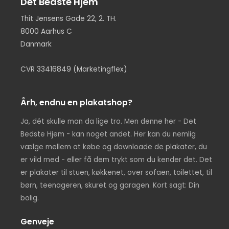
Det Bedste Hjem
Thit Jensens Gade 22, 2. TH.
8000 Aarhus C
Danmark
CVR 33416849 (Marketingflex)
Årh, endnu en plakatshop?
Ja, dét skulle man da lige tro. Men denne her - Det
Bedste Hjem - kan noget andet. Her kan du nemlig
vælge mellem at købe og downloade de plakater, du
er vild med - eller få dem trykt som du kender det. Det
er plakater til stuen, køkkenet, over sofaen, toilettet, til
børn, teenageren, skuret og garagen. Kort sagt: Din
bolig.
Genveje