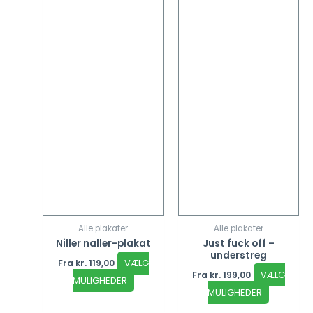
kan
kan
vælges
vælges
på
på
varesiden
vareside
Alle plakater
Alle plakater
Niller naller-plakat
Just fuck off –
understreg
VÆLG
Fra
kr.
119,00
VÆLG
Fra
kr.
199,00
MULIGHEDER
MULIGHEDER