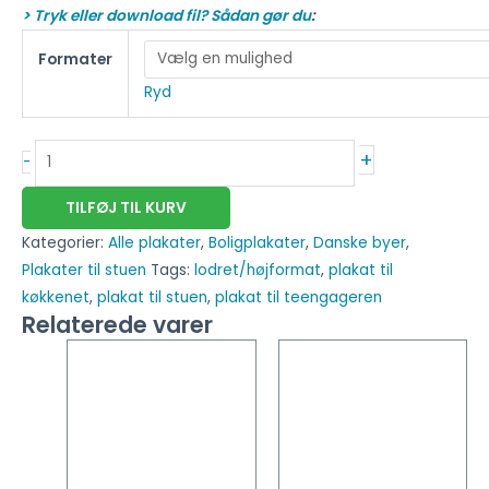
> Tryk eller download fil? Sådan gør du
:
Formater
Ryd
+
-
TILFØJ TIL KURV
Kategorier:
Alle plakater
,
Boligplakater
,
Danske byer
,
Plakater til stuen
Tags:
lodret/højformat
,
plakat til
køkkenet
,
plakat til stuen
,
plakat til teengageren
Relaterede varer
Dette
Dette
vare
vare
har
har
flere
flere
varianter.
varianter
Mulighederne
Mulighed