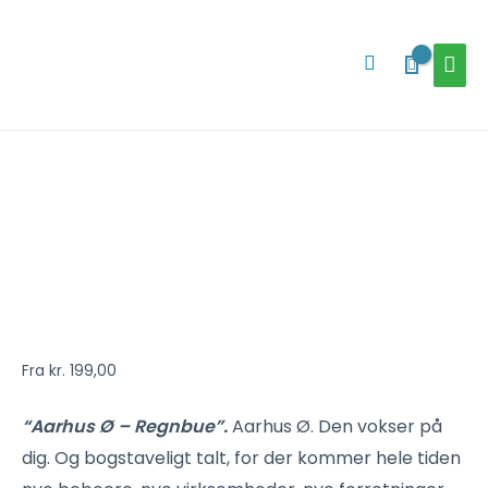
Gå
HOV
til
Søg
indholdet
Aarhus
Ø-
byplakat
-
Regnbue
-
sort
antal
Fra
kr.
199,00
“Aarhus Ø – Regnbue”.
Aarhus Ø. Den vokser på
dig. Og bogstaveligt talt, for der kommer hele tiden