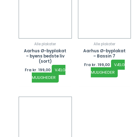
Alle plakater
Alle plakater
Aarhus Ø-byplakat
Aarhus Ø-byplakat
– byens bedste liv
– Bassin 7
(sort)
VÆLG
Fra
kr.
199,00
VÆLG
Fra
kr.
199,00
MULIGHEDER
MULIGHEDER
Dette
vare
har
flere
varianter.