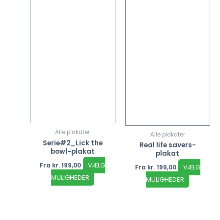
på
på
varesiden
vareside
Alle plakater
Alle plakater
Serie#2_Lick the
Real life savers-
bowl-plakat
plakat
VÆLG
Fra
kr.
199,00
VÆLG
Fra
kr.
199,00
MULIGHEDER
MULIGHEDER