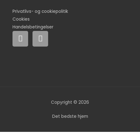
Privatlivs- og cookiepolitik
Cookies
Handelsbetingelser
F
I
a
n
c
s
e
t
b
a
o
g
o
r
k
a
m
Copyright © 2026
Det bedste hjem