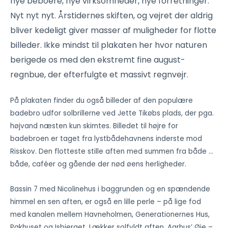
nye beboere, nye virksomheder, nye forretninger.
Nyt nyt nyt. Årstidernes skiften, og vejret der aldrig
bliver kedeligt giver masser af muligheder for flotte
billeder. Ikke mindst til plakaten her hvor naturen
berigede os med den ekstremt fine august-
regnbue, der efterfulgte et massivt regnvejr.
På plakaten finder du også billeder af den populære
badebro udfor solbrillerne ved Jette Tikøbs plads, der pga.
højvand næsten kun skimtes. Billedet til højre for
badebroen er taget fra lystbådehavnens inderste mod
Risskov. Den flotteste stille aften med summen fra både …
både, caféer og gående der nød øens herligheder.
Bassin 7 med Nicolinehus i baggrunden og en spændende
himmel en sen aften, er også en lille perle – på lige fod
med kanalen mellem Havneholmen, Generationernes Hus,
Pakhuset og Isbjerget. Lækker solfyldt aften. Aarhus’ Øje –