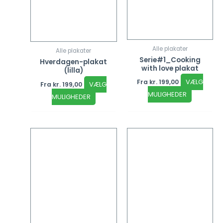
Alle plakater
Alle plakater
Serie#1_Cooking
Hverdagen-plakat
with love plakat
(lilla)
VÆLG
Fra
kr.
199,00
VÆLG
Fra
kr.
199,00
MULIGHEDER
MULIGHEDER
Dette
Dette
vare
vare
har
har
flere
flere
varianter.
varianter
Mulighederne
Mulighed
kan
kan
vælges
vælges