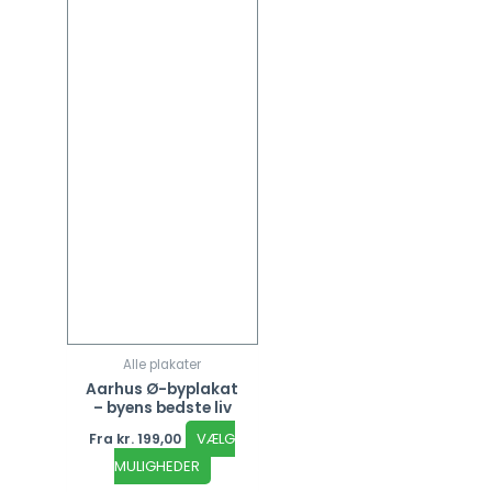
Mulighederne
kan
vælges
på
varesiden
Alle plakater
Aarhus Ø-byplakat
– byens bedste liv
VÆLG
Fra
kr.
199,00
MULIGHEDER