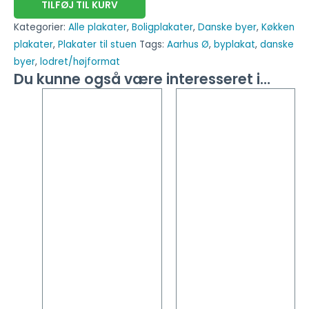
TILFØJ TIL KURV
Kategorier:
Alle plakater
,
Boligplakater
,
Danske byer
,
Køkken
plakater
,
Plakater til stuen
Tags:
Aarhus Ø
,
byplakat
,
danske
byer
,
lodret/højformat
Du kunne også være interesseret i…
Dette
Dette
vare
vare
har
har
flere
flere
varianter.
varianter
Mulighederne
Mulighed
kan
kan
vælges
vælges
på
på
varesiden
vareside