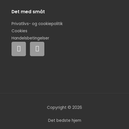
Det med småt
Privatlivs- og cookiepolitik
Cookies
Handelsbetingelser
F
I
a
n
c
s
e
t
b
a
o
g
o
r
k
a
m
Copyright © 2026
Det bedste hjem