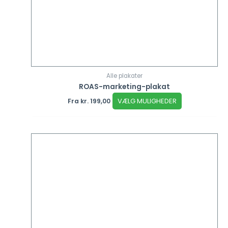
Alle plakater
ROAS-marketing-plakat
VÆLG MULIGHEDER
Fra
kr.
199,00
Dette
vare
har
flere
varianter.
Mulighederne
kan