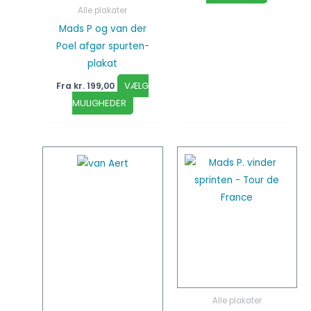
Alle plakater
Mads P og van der
Poel afgør spurten-
plakat
VÆLG
Fra
kr.
199,00
MULIGHEDER
Dette
Dette
vare
vare
har
har
flere
flere
varianter.
varianter
Mulighederne
Mulighed
kan
kan
vælges
vælges
på
på
Alle plakater
varesiden
vareside