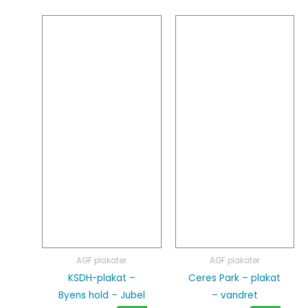
Dette
Dette
vare
vare
har
har
flere
flere
varianter.
varianter
Mulighederne
Mulighed
kan
kan
vælges
vælges
på
på
varesiden
vareside
AGF plakater
AGF plakater
KSDH-plakat –
Ceres Park – plakat
Byens hold – Jubel
– vandret