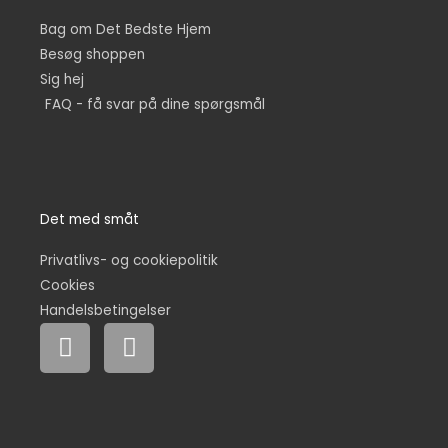
Bag om Det Bedste Hjem
Besøg shoppen
Sig hej
FAQ - få svar på dine spørgsmål
Det med småt
Privatlivs- og cookiepolitik
Cookies
Handelsbetingelser
F
I
a
n
c
s
e
t
b
a