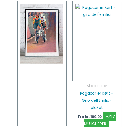
Dette
Dette
vare
vare
har
har
flere
flere
varianter.
varianter
Mulighederne
Mulighed
kan
kan
vælges
vælges
på
på
varesiden
vareside
Alle plakater
Pogacar er kørt –
Giro dell’Emilia-
plakat
VÆLG
Fra
kr.
199,00
MULIGHEDER