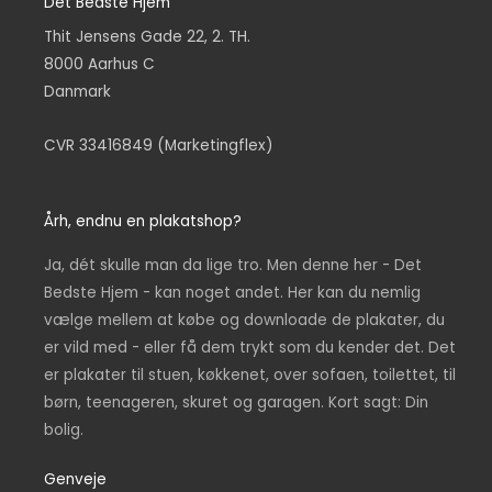
Det Bedste Hjem
Thit Jensens Gade 22, 2. TH.
8000 Aarhus C
Danmark
CVR 33416849 (Marketingflex)
Årh, endnu en plakatshop?
Ja, dét skulle man da lige tro. Men denne her - Det
Bedste Hjem - kan noget andet. Her kan du nemlig
vælge mellem at købe og downloade de plakater, du
er vild med - eller få dem trykt som du kender det. Det
er plakater til stuen, køkkenet, over sofaen, toilettet, til
børn, teenageren, skuret og garagen. Kort sagt: Din
bolig.
Genveje