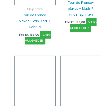
Tour de France-
plakat – Mads P
Alle plakater
vinder sprinten
Tour de France-
plakat – van-Aert-i-
VÆLG
Fra
kr.
199,00
udbrud
MULIGHEDER
VÆLG
Fra
kr.
199,00
MULIGHEDER
Dette
Dette
vare
vare
har
har
flere
flere
varianter.
varianter
Mulighederne
Mulighed
kan
kan
vælges
vælges
på
på