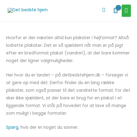
Gå
HOV
Søg
til
indholdet
Hvorfor er der næsten altid kun plakater i højformat? Altså
lodrette plakater. Det er så sjældent når man er på jagt
efter en bredformat plakat (vandret), at der bare kommer
noget der ligner valgmuligheder.
Her hvor du er landet – på detbedstehjem.dk – forsøger vi
at gøre op med det. Derfor finder du en lang række
plakater, som også passer til det vandrette format. For det
sker ikke sjældent, at der bare er brug for en plakat i et
liggende format. Vi står på hovedet for at lave så mange
som muligt i begge formater.
Spørg
, hvis der er noget du savner.