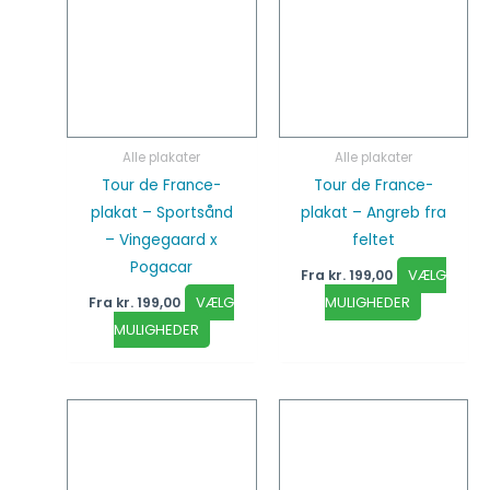
varesiden
vareside
Alle plakater
Alle plakater
Tour de France-
Tour de France-
plakat – Sportsånd
plakat – Angreb fra
– Vingegaard x
feltet
Pogacar
VÆLG
Fra
kr.
199,00
VÆLG
MULIGHEDER
Fra
kr.
199,00
MULIGHEDER
Dette
Dette
vare
vare
har
har