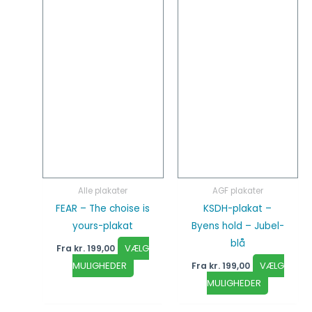
flere
flere
varianter.
varianter
Mulighederne
Mulighed
kan
kan
vælges
vælges
på
på
varesiden
vareside
Alle plakater
AGF plakater
FEAR – The choise is
KSDH-plakat –
yours-plakat
Byens hold – Jubel-
blå
VÆLG
Fra
kr.
199,00
MULIGHEDER
VÆLG
Fra
kr.
199,00
MULIGHEDER