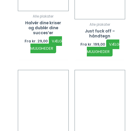
Alle plakater
Halvér dine kriser
Alle plakater
og dublér dine
Just fuck off –
succes’er
håndtegn
VÆLG
Fra
kr.
29,00
VÆLG
Fra
kr.
199,00
MULIGHEDER
MULIGHEDER
Dette
Dette
vare
vare
har
har
flere
flere
varianter.
varianter
Mulighederne
Mulighed
kan
kan
vælges
vælges