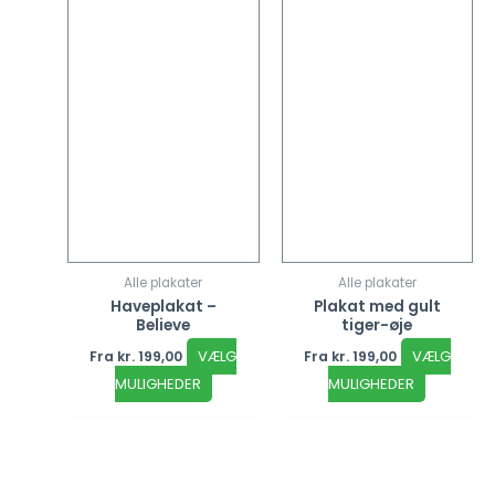
på
på
varesiden
vareside
Alle plakater
Alle plakater
Haveplakat –
Plakat med gult
Believe
tiger-øje
VÆLG
VÆLG
Fra
kr.
199,00
Fra
kr.
199,00
MULIGHEDER
MULIGHEDER