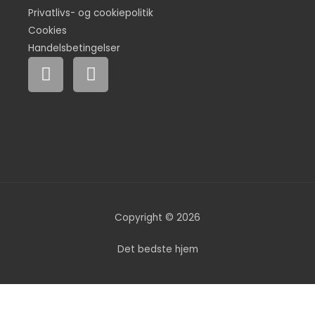
Privatlivs- og cookiepolitik
Cookies
Handelsbetingelser
F
I
a
n
c
s
e
t
b
a
o
g
o
r
k
a
m
Copyright © 2026
Det bedste hjem