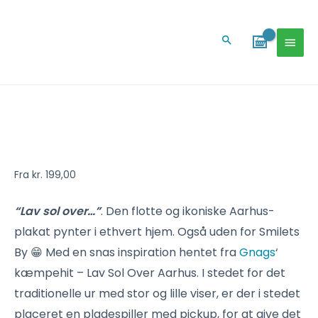
Gå
HOV
til
Søg
indholdet
Lav
sol
over
-
Fra
kr.
199,00
Aarhus-
plakat
“Lav sol over…”
. Den flotte og ikoniske Aarhus-
antal
plakat pynter i ethvert hjem. Også uden for Smilets
By 😁 Med en snas inspiration hentet fra
Gnags
‘
kæmpehit – Lav Sol Over Aarhus. I stedet for det
traditionelle ur med stor og lille viser, er der i stedet
placeret en pladespiller med pickup, for at give det