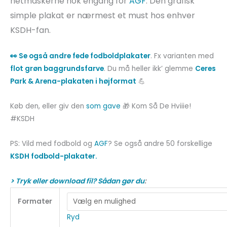
netmaskerne nok engang for
AGF
. Den grafisk
simple plakat er nærmest et must hos enhver
KSDH-fan.
👀 Se også andre fede fodboldplakater
. Fx varianten med
flot grøn baggrundsfarve
. Du må heller ikk’ glemme
Ceres
Park & Arena-plakaten i højformat
💪
Køb den, eller giv den
som gave
🎁 Kom Så De Hviiie!
#KSDH
PS: Vild med fodbold og
AGF
? Se også andre 50 forskellige
KSDH fodbold-plakater.
> Tryk eller download fil? Sådan gør du
:
Formater
Ryd