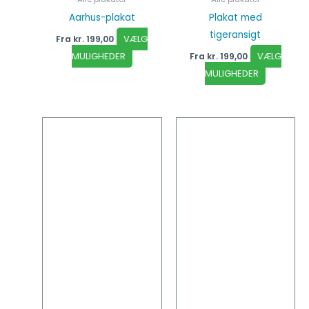
Aarhus-plakat
Plakat med
tigeransigt
VÆLG
Fra
kr.
199,00
MULIGHEDER
VÆLG
Fra
kr.
199,00
MULIGHEDER
Dette
Dette
vare
vare
har
har
flere
flere
varianter.
varianter
Mulighederne
Mulighed
kan
kan
vælges
vælges
på
på
varesiden
vareside