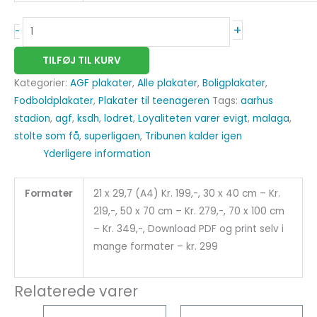
+
-
TILFØJ TIL KURV
Kategorier:
AGF plakater
,
Alle plakater
,
Boligplakater
,
Fodboldplakater
,
Plakater til teenageren
Tags:
aarhus
stadion
,
agf
,
ksdh
,
lodret
,
Loyaliteten varer evigt
,
malaga
,
stolte som få
,
superligaen
,
Tribunen kalder igen
Yderligere information
Formater
21 x 29,7 (A4) Kr. 199,-, 30 x 40 cm – Kr.
219,-, 50 x 70 cm – Kr. 279,-, 70 x 100 cm
– Kr. 349,-, Download PDF og print selv i
mange formater – kr. 299
Relaterede varer
Dette
Dette