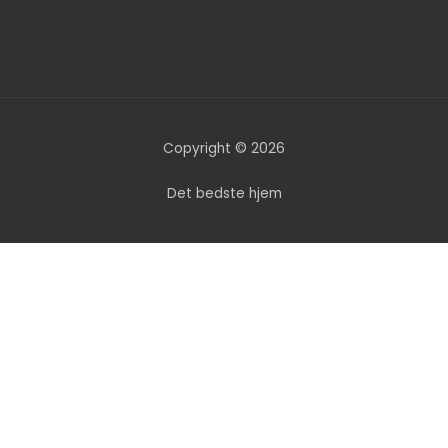
e
t
b
a
o
g
o
r
k
a
m
Copyright © 2026
Det bedste hjem