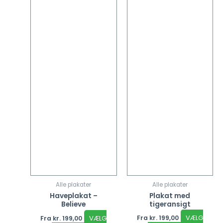
varianter.
varianter
Mulighederne
Mulighed
kan
kan
vælges
vælges
på
på
varesiden
vareside
Alle plakater
Alle plakater
Plakat med
Haveplakat –
tigeransigt
Believe
VÆLG
VÆLG
Fra
kr.
199,00
Fra
kr.
199,00