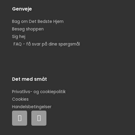
Genveje
Bag om Det Bedste Hjem
Besøg shoppen
Sig hej
FAQ - få svar på dine spørgsmål
Det med småt
Privatlivs- og cookiepolitik
Cookies
Handelsbetingelser
F
I
a
n
c
s