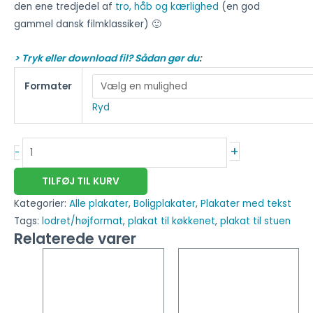
den ene tredjedel af
tro, håb og kærlighed
(en god
gammel dansk filmklassiker) 🙂
> Tryk eller download fil? Sådan gør du
:
Formater
Ryd
+
-
TILFØJ TIL KURV
Kategorier:
Alle plakater
,
Boligplakater
,
Plakater med tekst
Tags:
lodret/højformat
,
plakat til køkkenet
,
plakat til stuen
Relaterede varer
Dette
Dette
vare
vare
har
har
flere
flere