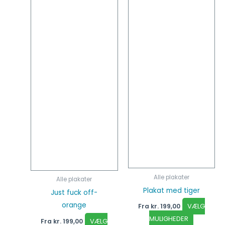
varianter.
varianter
Mulighederne
Mulighed
kan
kan
vælges
vælges
på
på
varesiden
vareside
Alle plakater
Alle plakater
Plakat med tiger
Just fuck off-
orange
VÆLG
Fra
kr.
199,00
MULIGHEDER
VÆLG
Fra
kr.
199,00