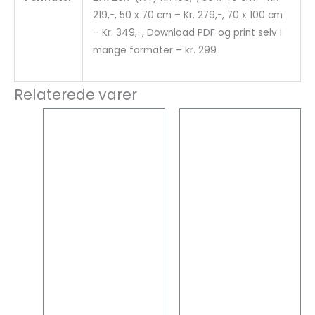
219,-, 50 x 70 cm – Kr. 279,-, 70 x 100 cm
– Kr. 349,-, Download PDF og print selv i
mange formater – kr. 299
Relaterede varer
Dette
Dette
vare
vare
har
har
flere
flere
varianter.
varianter
Mulighederne
Mulighed
kan
kan
vælges
vælges
på
på
varesiden
vareside