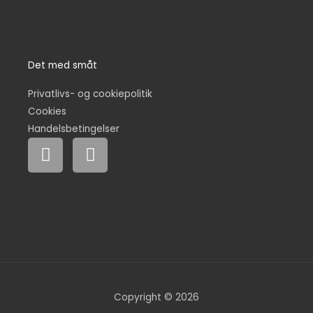
Det med småt
Privatlivs- og cookiepolitik
Cookies
Handelsbetingelser
F
I
a
n
c
s
e
t
b
a
o
g
o
r
k
a
m
Copyright © 2026