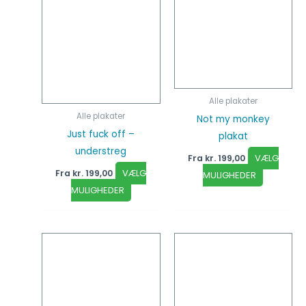
Alle plakater
Alle plakater
Not my monkey
Just fuck off –
plakat
understreg
VÆLG
Fra
kr.
199,00
VÆLG
Fra
kr.
199,00
MULIGHEDER
MULIGHEDER
Dette
Dette
vare
vare
har
har
flere
flere