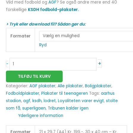
Vild med fodbold og
AGF
? Se også andre mere end 40
forskellige
KSDH fodbold-plakater.
> Tryk eller download fil? Sådan gør du
:
Formater
Ryd
+
-
TILFØJ TIL KURV
Kategorier:
AGF plakater
,
Alle plakater
,
Boligplakater
,
Fodboldplakater
,
Plakater til teenageren
Tags:
aarhus
stadion
,
agf
,
ksdh
,
lodret
,
Loyaliteten varer evigt
,
stolte
som få
,
superligaen
,
Tribunen kalder igen
Yderligere information
Formater
21 x 29,7 (A4) Kr. 199,-, 30 x 40 cm – Kr.