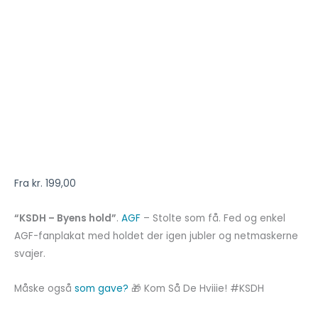
Fra
kr.
199,00
“KSDH – Byens hold”
.
AGF
– Stolte som få. Fed og enkel
AGF-fanplakat med holdet der igen jubler og netmaskerne
svajer.
Måske også
som gave?
🎁 Kom Så De Hviiie! #KSDH