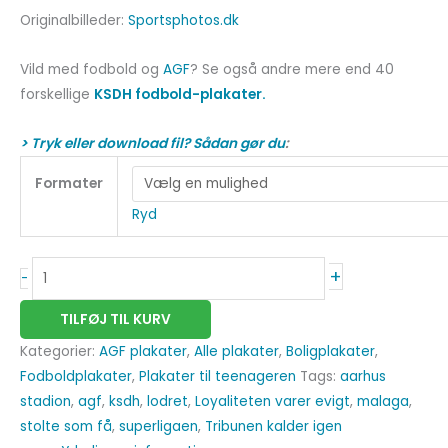
Originalbilleder:
Sportsphotos.dk
Vild med fodbold og
AGF
? Se også andre mere end 40
forskellige
KSDH fodbold-plakater.
> Tryk eller download fil? Sådan gør du
:
Formater
Ryd
+
-
TILFØJ TIL KURV
Kategorier:
AGF plakater
,
Alle plakater
,
Boligplakater
,
Fodboldplakater
,
Plakater til teenageren
Tags:
aarhus
stadion
,
agf
,
ksdh
,
lodret
,
Loyaliteten varer evigt
,
malaga
,
stolte som få
,
superligaen
,
Tribunen kalder igen