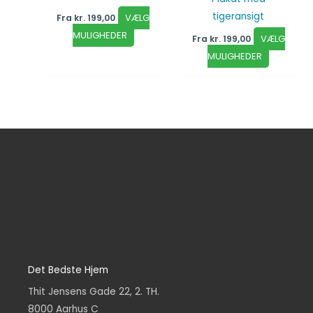
tigeransigt
VÆLG
Fra
kr.
199,00
MULIGHEDER
VÆLG
Fra
kr.
199,00
MULIGHEDER
Det Bedste Hjem
Thit Jensens Gade 22, 2. TH.
8000 Aarhus C