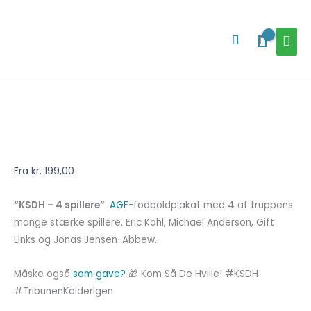
Gå
HOV
til
Søg
indholdet
AGF-
plakat
-
4
Fra
kr.
199,00
spillere
antal
“KSDH – 4 spillere”
.
AGF
-fodboldplakat med 4 af truppens
mange stærke spillere. Eric Kahl, Michael Anderson, Gift
Links og Jonas Jensen-Abbew.
Måske også
som gave?
🎁 Kom Så De Hviiie! #KSDH
#TribunenKalderIgen