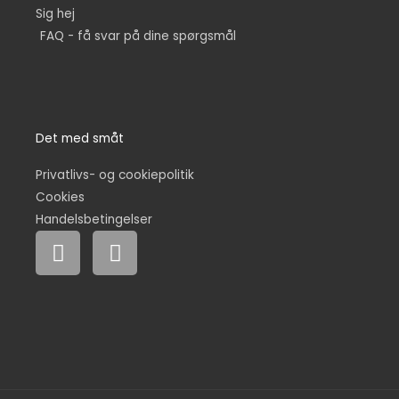
Sig hej
FAQ - få svar på dine spørgsmål
Det med småt
Privatlivs- og cookiepolitik
Cookies
Handelsbetingelser
F
I
a
n
c
s
e
t
b
a
o
g
o
r
k
a