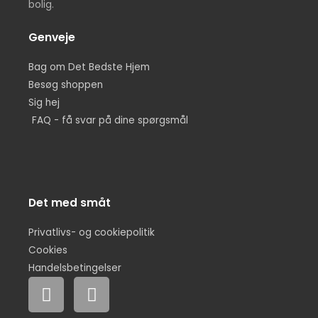
bolig.
Genveje
Bag om Det Bedste Hjem
Besøg shoppen
Sig hej
FAQ - få svar på dine spørgsmål
Det med småt
Privatlivs- og cookiepolitik
Cookies
Handelsbetingelser
F
I
a
n