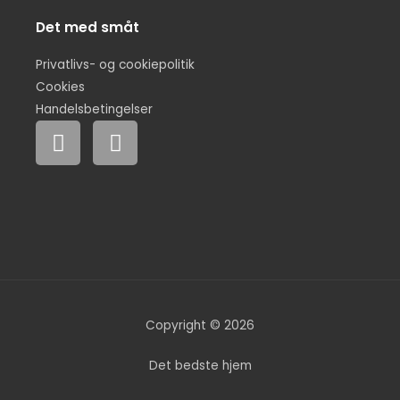
Det med småt
Privatlivs- og cookiepolitik
Cookies
Handelsbetingelser
F
I
a
n
c
s
e
t
b
a
o
g
o
r
k
a
m
Copyright © 2026
Det bedste hjem