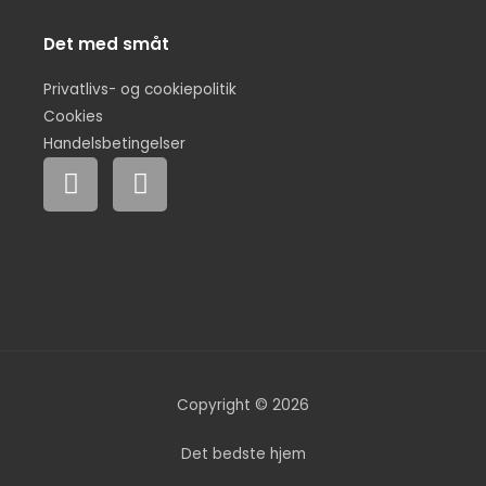
Det med småt
Privatlivs- og cookiepolitik
Cookies
Handelsbetingelser
F
I
a
n
c
s
e
t
b
a
o
g
o
r
k
a
m
Copyright © 2026
Det bedste hjem