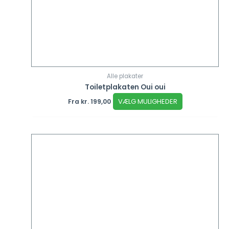
Alle plakater
Toiletplakaten Oui oui
VÆLG MULIGHEDER
Fra
kr.
199,00
Dette
vare
har
flere
varianter.
Mulighederne
kan