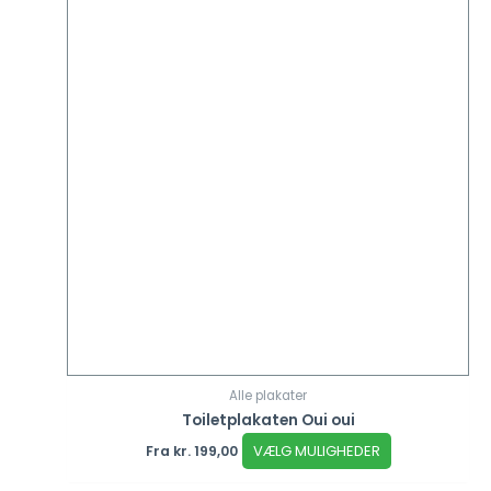
Alle plakater
Toiletplakaten Oui oui
VÆLG MULIGHEDER
Fra
kr.
199,00