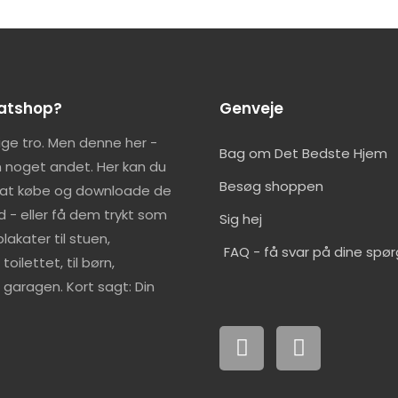
katshop?
Genveje
lige tro. Men denne her -
Bag om Det Bedste Hjem
 noget andet. Her kan du
Besøg shoppen
 at købe og downloade de
d - eller få dem trykt som
Sig hej
lakater til stuen,
FAQ - få svar på dine spø
oilettet, til børn,
garagen. Kort sagt: Din
F
I
a
n
c
s