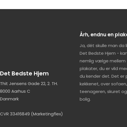
Årh, endnu en pla
Ja, dét skulle man da 
Det Bedste Hjem - kan
nemlig vælge mellem
plakater, du er vild me
Det Bedste Hjem
du kender det. Det er p
Thit Jensens Gade 22, 2. TH.
køkkenet, over sofaen, t
8000 Aarhus C
teenageren, skuret og 
Danmark
bolig.
CVR 33416849 (Marketingflex)