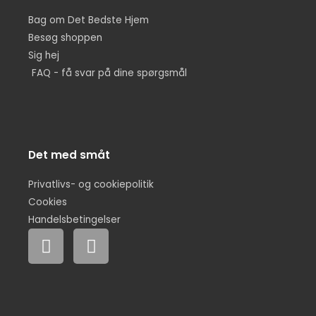
Bag om Det Bedste Hjem
Besøg shoppen
Sig hej
FAQ - få svar på dine spørgsmål
Det med småt
Privatlivs- og cookiepolitik
Cookies
Handelsbetingelser
F
I
a
n
c
s
e
t
b
a