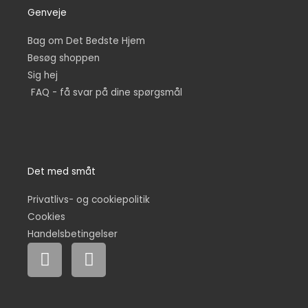
Genveje
Bag om Det Bedste Hjem
Besøg shoppen
Sig hej
FAQ - få svar på dine spørgsmål
Det med småt
Privatlivs- og cookiepolitik
Cookies
Handelsbetingelser
F
I
a
n
c
s
e
t