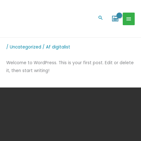
Gå
HOV
til
Søg
indholdet
/
Uncategorized
/ Af
digitalist
Welcome to WordPress. This is your first post. Edit or delete
it, then start writing!